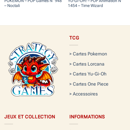
POKEMON – POP Games N° 948
YU-GI-OH! – POP Animation N°
– Noctali
1454 – Time Wizard
TCG
> Cartes Pokemon
> Cartes Lorcana
> Cartes Yu-Gi-Oh
> Cartes One Piece
> Accessoires
JEUX ET COLLECTION
INFORMATIONS